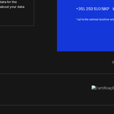
data for the
about your data
+351 253 510 580* 
*
call to the national landline ne