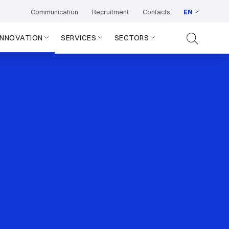
Communication
Recruitment
Contacts
EN
INNOVATION
SERVICES
SECTORS