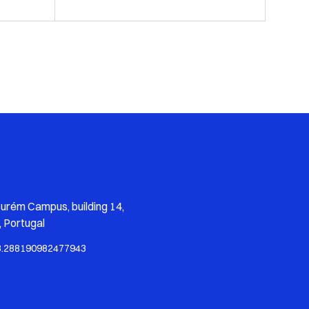
zurém Campus, building 14,
 Portugal
8.288190982477943