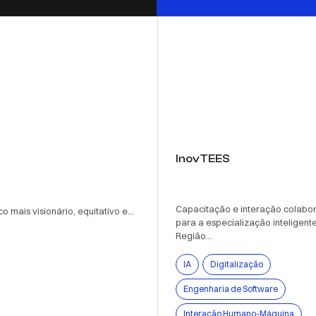
InovTEES
Capacitação e interação colabor
 mais visionário, equitativo e...
para a especialização inteligent
Região...
IA
Digitalização
Engenharia de Software
Interação Humano-Máquina