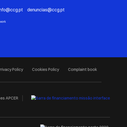
info@ccg.pt denuncias@ccg.pt
twork
Privacy Policy
Cookies Policy
Complaint book