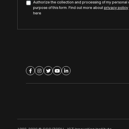
Authorize the collection and processing of my personal 
purpose of this form. Find out more about
privacy policy
here
Ir para página de facebook
Ir para página de instagram
Ir para página de twitter
Ir para página de youtube
Ir para página de linkedin