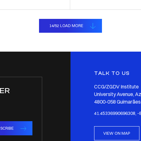
14
/
52
LOAD MORE
TALK TO US
CCG/ZGDV Institute
ER
University Avenue, A
4800-058 Guimarães,
41.45336990696308, -
SCRIBE
VIEW ON MAP