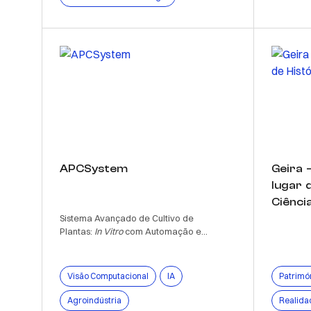
APCSystem
Geira 
lugar d
Ciênci
Sistema Avançado de Cultivo de
Plantas:
In Vitro
com Automação e...
Visão Computacional
IA
Patrimón
Agroindústria
Realida