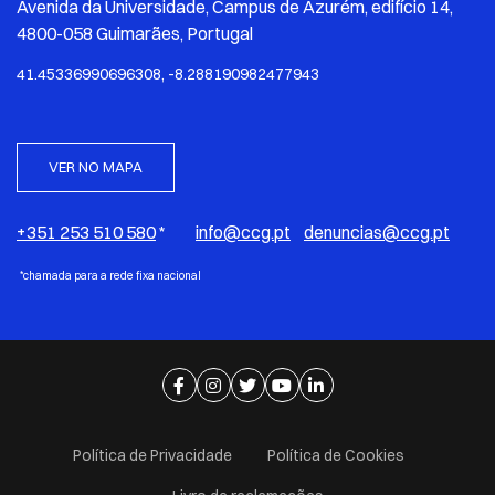
Avenida da Universidade, Campus de Azurém, edifício 14,
4800-058 Guimarães, Portugal
41.45336990696308, -8.288190982477943
VER NO MAPA
+351 253 510 580
*
info@ccg.pt
denuncias@ccg.pt
*chamada para a rede fixa nacional
Ir para página de facebook
Ir para página de instagram
Ir para página de twitter
Ir para página de youtube
Ir para página de linkedi
Política de Privacidade
Política de Cookies