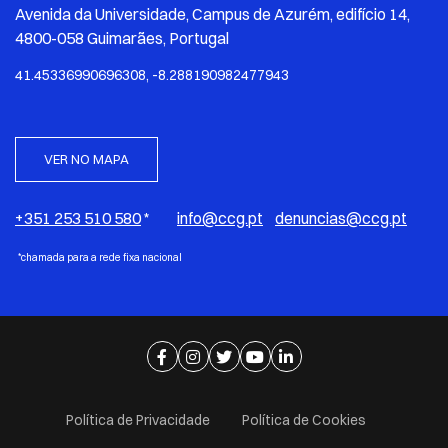
Avenida da Universidade, Campus de Azurém, edifício 14,
4800-058 Guimarães, Portugal
41.45336990696308, -8.288190982477943
VER NO MAPA
+351 253 510 580
*
info@ccg.pt
denuncias@ccg.pt
*chamada para a rede fixa nacional
Ir para página de facebook
Ir para página de instagram
Ir para página de twitter
Ir para página de youtube
Ir para página de linkedi
Política de Privacidade
Política de Cookies