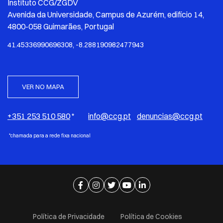
Instituto CCG/ZGDV
Avenida da Universidade, Campus de Azurém, edifício 14,
4800-058 Guimarães, Portugal
41.45336990696308, -8.288190982477943
VER NO MAPA
+351 253 510 580
*
info@ccg.pt
denuncias@ccg.pt
*chamada para a rede fixa nacional
Ir para página de facebook
Ir para página de instagram
Ir para página de twitter
Ir para página de youtube
Ir para página de linkedi
Política de Privacidade
Política de Cookies