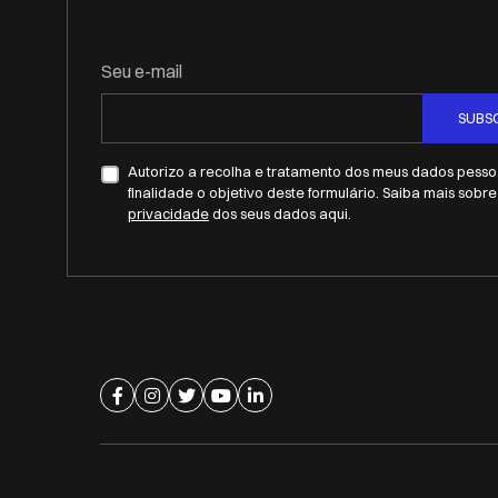
Seu e-mail
SUBS
Autorizo a recolha e tratamento dos meus dados pessoa
finalidade o objetivo deste formulário. Saiba mais sobr
privacidade
dos seus dados aqui.
Ir para página de facebook
Ir para página de instagram
Ir para página de twitter
Ir para página de youtube
Ir para página de linkedin