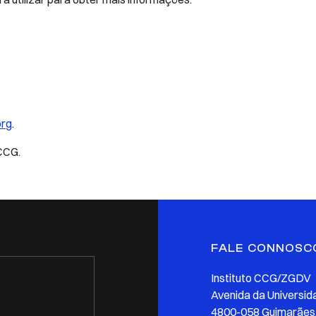
org
.
CCG.
FALE CONNOSC
Instituto CCG/ZGDV
Avenida da Universid
4800-058 Guimarães,