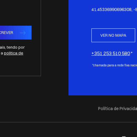
41.45336990696308, -
CREVER
VER NO MAPA
is, tendo por
+351 253 510 580
e a
politica de
*chamada para a rede fixa naci
Política de Privacid