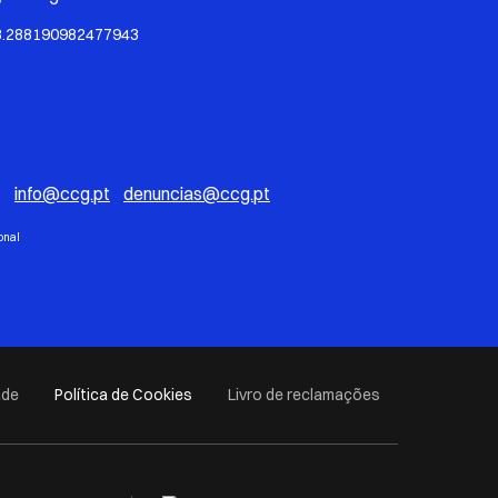
8.288190982477943
*
info@ccg.pt
denuncias@ccg.pt
onal
ade
Política de Cookies
Livro de reclamações