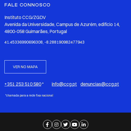
FALE CONNOSCO
Instituto CCG/ZGDV
Avenida da Universidade, Campus de Azurém, edifício 14,
4800-058 Guimarães, Portugal
41.45336990696308, -8.288190982477943
VER NO MAPA
+351 253 510 580
*
info@ccg.pt
denuncias@ccg.pt
*chamada para a rede fixa nacional
Ir para página de facebook
Ir para página de instagram
Ir para página de twitter
Ir para página de youtube
Ir para página de linkedi