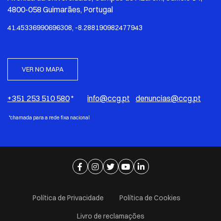
4800-058 Guimarães, Portugal
41.45336990696308, -8.288190982477943
VER NO MAPA
+351 253 510 580
*
info@ccg.pt
denuncias@ccg.pt
*chamada para a rede fixa nacional
Ir para página de facebook
Ir para página de instagram
Ir para página de twitter
Ir para página de youtube
Ir para página de linkedi
Política de Privacidade
Política de Cookies
Livro de reclamações