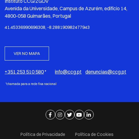
Instituto CCG/ZGDV
Avenida da Universidade, Campus de Azurém, edifício 14,
4800-058 Guimarães, Portugal
41.45336990696308, -8.288190982477943
VER NO MAPA
+351 253 510 580
*
info@ccg.pt
denuncias@ccg.pt
*chamada para a rede fixa nacional
Ir para página de facebook
Ir para página de instagram
Ir para página de twitter
Ir para página de youtube
Ir para página de linkedi
Política de Privacidade
Política de Cookies