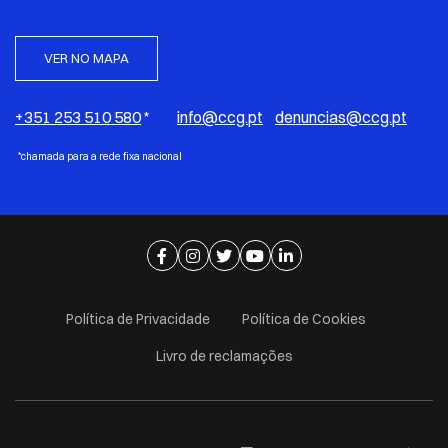
VER NO MAPA
+351 253 510 580
*
info@ccg.pt
denuncias@ccg.pt
*chamada para a rede fixa nacional
Ir para página de facebook
Ir para página de instagram
Ir para página de twitter
Ir para página de youtube
Ir para página de linkedi
Política de Privacidade
Política de Cookies
Livro de reclamações