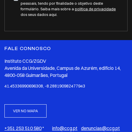
pessoais, tendo por finalidade o objetivo deste
formulário. Saiba mais sobre a
politica de privacidade
dos seus dados aqui.
FALE CONNOSCO
Instituto CCG/ZGDV
Avenida da Universidade, Campus de Azurém, edifício 14,
4800-058 Guimarães, Portugal
41.45336990696308, -8.288190982477943
VER NO MAPA
+351 253 510 580
*
info@ccg.pt
denuncias@ccg.pt