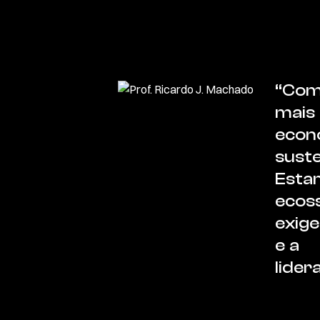
“Com 
mais 
econo
suste
Esta
ecoss
exige
e a
lider