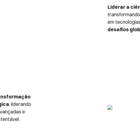
Liderar a ciê
transformando
em tecnologias
desafios glo
ransformação
gica
, liderando
avançadas e
tentável.