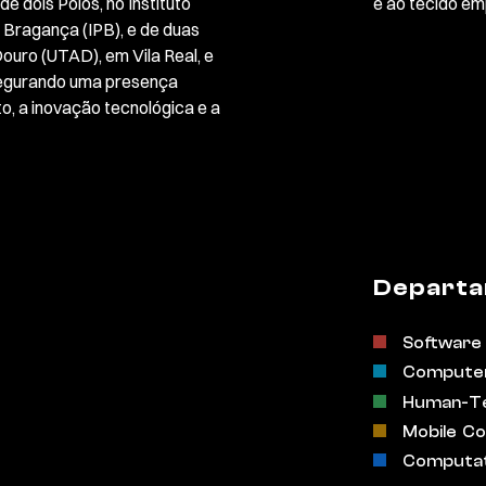
 dois Polos, no Instituto
e ao tecido em
de Bragança (IPB), e de duas
ouro (UTAD), em Vila Real, e
ssegurando uma presença
o, a inovação tecnológica e a
Departa
Software 
Computer 
Human-Te
Mobile C
Computati