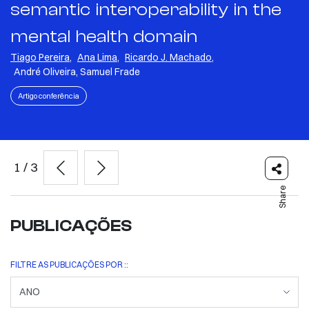
semantic interoperability in the
mental health domain
Tiago Pereira
,
Ana Lima
,
Ricardo J. Machado
,
André Oliveira, Samuel Frade
Artigo conferência
1
/
3
Share
PUBLICAÇÕES
FILTRE AS PUBLICAÇÕES POR ::