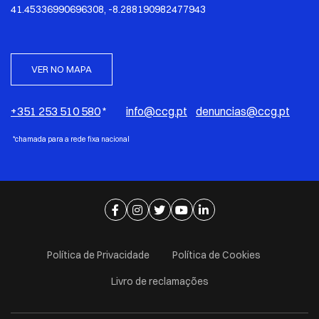
41.45336990696308, -8.288190982477943
VER NO MAPA
+351 253 510 580
*
info@ccg.pt
denuncias@ccg.pt
*chamada para a rede fixa nacional
Ir para página de facebook
Ir para página de instagram
Ir para página de twitter
Ir para página de youtube
Ir para página de linkedi
Política de Privacidade
Política de Cookies
Livro de reclamações