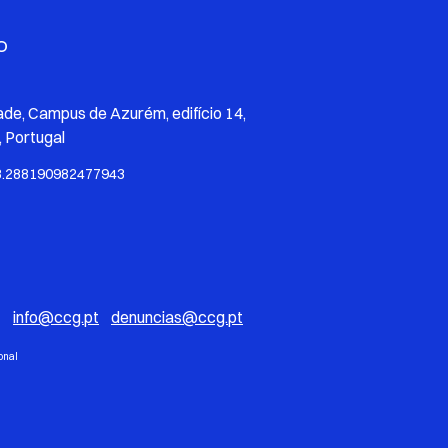
O
ade, Campus de Azurém, edifício 14,
 Portugal
8.288190982477943
*
info@ccg.pt
denuncias@ccg.pt
onal