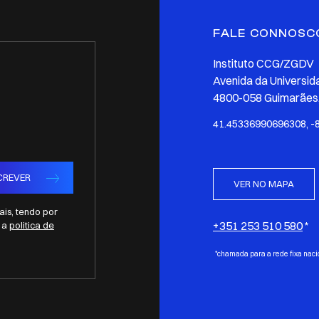
FALE CONNOSC
Instituto CCG/ZGDV
Avenida da Universid
4800-058 Guimarães,
41.45336990696308, -
CREVER
VER NO MAPA
is, tendo por
+351 253 510 580
e a
politica de
*chamada para a rede fixa naci