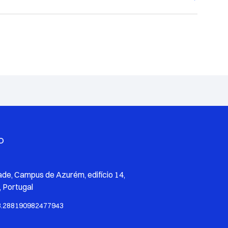
O
ade, Campus de Azurém, edifício 14,
 Portugal
8.288190982477943