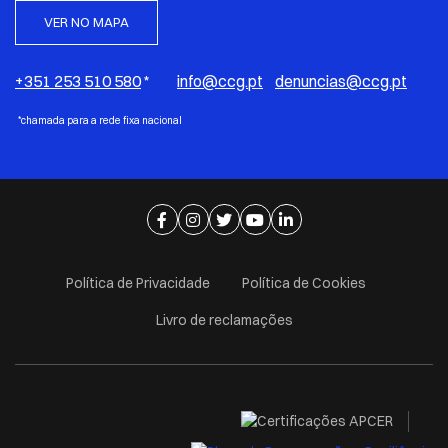
VER NO MAPA
+351 253 510 580
*
info@ccg.pt
denuncias@ccg.pt
*chamada para a rede fixa nacional
Ir para página de facebook
Ir para página de instagram
Ir para página de twitter
Ir para página de youtube
Ir para página de linkedi
Política de Privacidade
Política de Cookies
Livro de reclamações