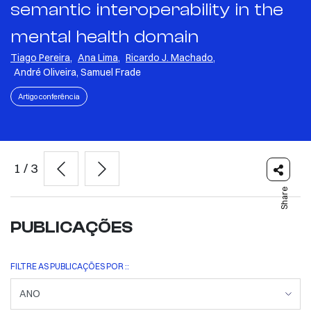
semantic interoperability in the
mental health domain
Tiago Pereira
,
Ana Lima
,
Ricardo J. Machado
,
André Oliveira, Samuel Frade
Artigo conferência
1
/
3
Share
PUBLICAÇÕES
FILTRE AS PUBLICAÇÕES POR ::